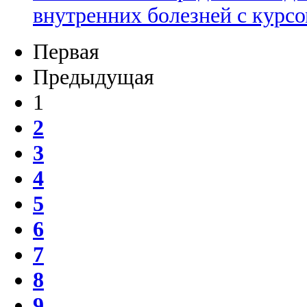
внутренних болезней с курс
Первая
Предыдущая
1
2
3
4
5
6
7
8
9