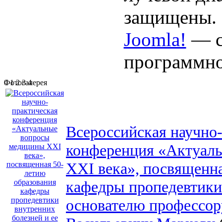
защищены.
Joomla!
— с
программно
0
Фотогалерея
1
2
3
4
Всероссийская научно
конференция «Актуал
XXI века», посвященн
кафедры пропедевтики 
основателю профессор